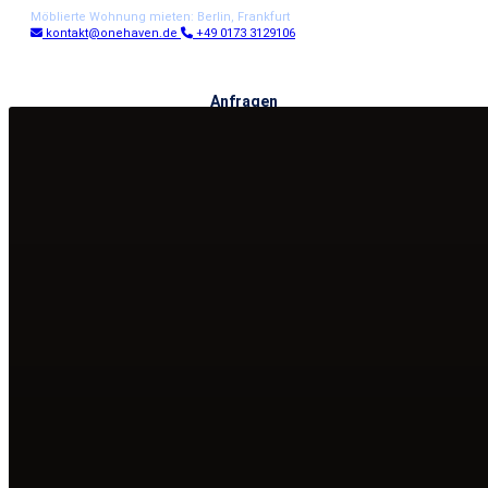
Möblierte Wohnung mieten: Berlin, Frankfurt
kontakt@onehaven.de
+49 0173 3129106
Anfragen
Menü