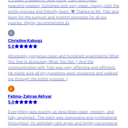
peaceful,modern, furnished and very clean. Happy with the
entire process and friendly team. ❤️ Thanks to Mr. Tobi and
team for the support and prompt response for all our
queries. Highly recommended.👍
Christine Kabugz
5.0
Absolutely gorgeous clean and furnished apartments! What
You See is absolutely What You Get :) And the
communication with Tobi was very effective and efficient.
He made sure all my questions were answered and walked
me through the entire process :)
Fatima-Zahrae Akhyar
5.0
Everything was exactly as described clean, modern, and
fully equipped. The team was responsive and professional
throughout; I’d definitely rent again and highly recommend