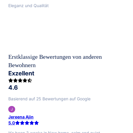
Eleganz und Qualität
Hochwertigste Möbel
Unsere Apartments sind mit sorgfältig ausgewählten,
hochwertigen Möbeln von bekannten Marken ausgestattet,
die Eleganz und Komfort in deinem temporären Zuhause
garantieren.
Erstklassige Bewertungen von anderen
Bewohnern
Exzellent
4.6
Basierend auf 25 Bewertungen auf Google
Jereena Ajin
5.0
It's been 3 weeks in New home, calm and quiet,