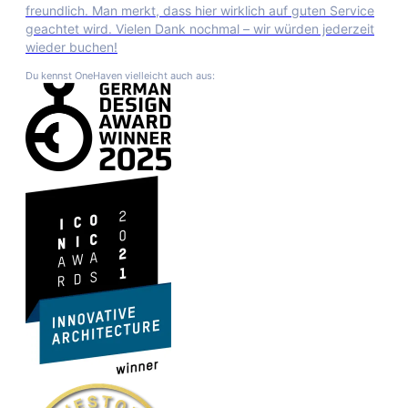
freundlich. Man merkt, dass hier wirklich auf guten Service
geachtet wird. Vielen Dank nochmal – wir würden jederzeit
wieder buchen!
Du kennst OneHaven vielleicht auch aus: