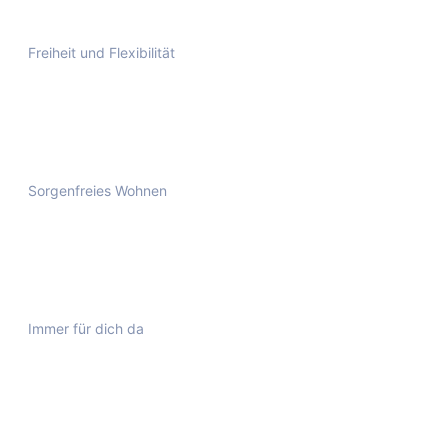
Freiheit und Flexibilität
Kurze Laufzeiten ab 6 Monaten
Unsere Vertragsmodelle bieten Flexibilität mit minimaler
Bindung, ideal für moderne. Lebensstile und sich schnell
ändernde Anforderungen.
Sorgenfreies Wohnen
Nebenkosten inklusive
Genieße den Komfort ohne zusätzliche Nebenkosten. Alles
ist in einer monatlichen Pauschale enthalten, einfach und
transparent.
Immer für dich da
Persönlicher Ansprechpartner
Unser engagiertes Team steht dir zu Seite, um deinen
Aufenthalt so angenehm wie möglich zu gestalten, von
alltäglichen Anfragen bis hin zu besonderen Wünschen.