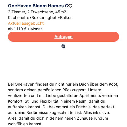
OneHaven Bloom Homes C
2 Zimmer, 2 Erwachsene, 45m2
Kitchenette
•
Boxspringbett
•
Balkon
Aktuell ausgebucht
ab 1.110 € / Monat
Anfragen
All-in-One? All in OneHaven!
Dein sicherer Hafen der Geborgenheit
Bei OneHaven findest du nicht nur ein Dach über dem Kopf,
sondern deinen persönlichen Rückzugsort. Unsere
verifizierten und mit Liebe gestalteten Apartments vereinen
Komfort, Stil und Flexibilität in einem Raum, damit du
auftanken kannst. Du bekommst ein Erlebnis, das perfekt
auf deine Bedürfnisse zugeschnitten ist. Alles inklusive.
Alles, damit du dich in deinem neuen Zuhause rundum
wohlfühlen kannst.