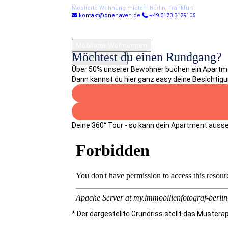
Möblierte Wohnung mieten: Berlin, Frankfurt
kontakt@onehaven.de
+49 0173 3129106
Möblierte Wohnungen
Kontakt
Möchtest du einen Rundgang?
Ressourcen
Über 50% unserer Bewohner buchen ein Apartment
Für Vermieter
Dann kannst du hier ganz easy deine Besichtigu
Deine 360° Tour - so kann dein Apartment auss
* Der dargestellte Grundriss stellt das Muste